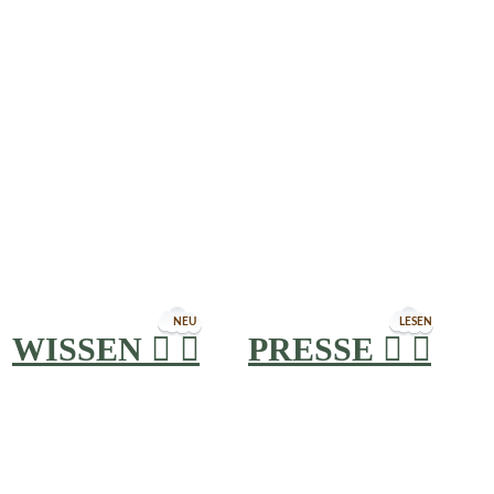
NEU
LESEN
WISSEN


PRESSE

