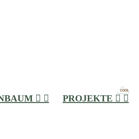
COOL
INBAUM


PROJEKTE

