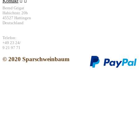
Kontakt


Bernd Grigat
Habichtstr. 20b
45527 Hattingen
Deutschland
Telefon:
+49 23 24/
9 21 97 71
© 2020
Sparschweinbaum