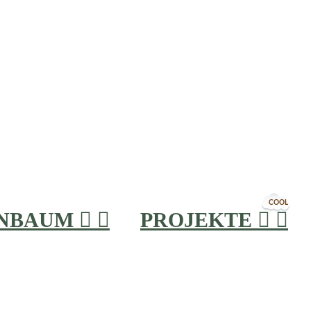
COOL
INBAUM


PROJEKTE

