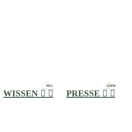
NEU
LESEN
WISSEN


PRESSE

