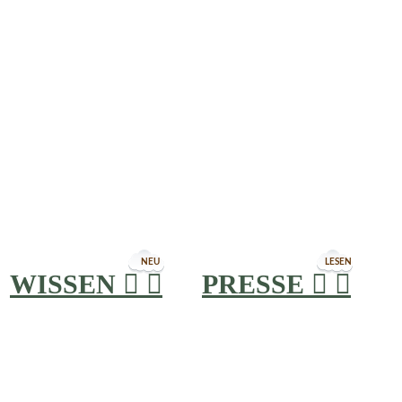
NEU
LESEN
WISSEN


PRESSE

