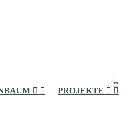
COOL
INBAUM


PROJEKTE

